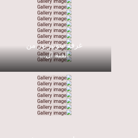
غرفة سوبيريور من
الفئة ال...