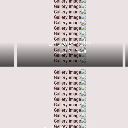
جناح جونيور من
فئة" الأعل...