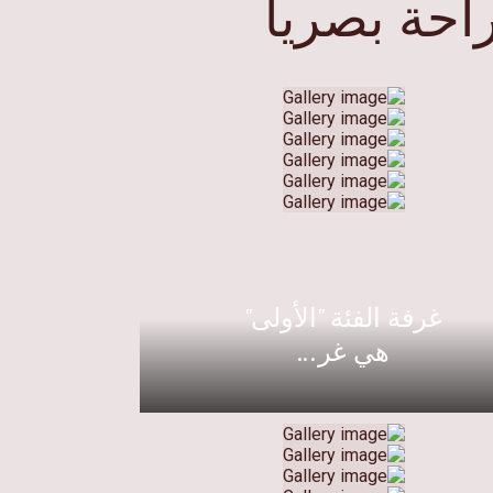
احة بصريا
غرفة الفئة "الأولى"
هي غر...