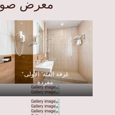
معرض صور ف
غرفة الفئة" الأولى "
مفردة