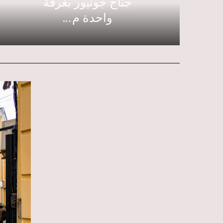
جناح جونيور بغرفة
واحدة م...