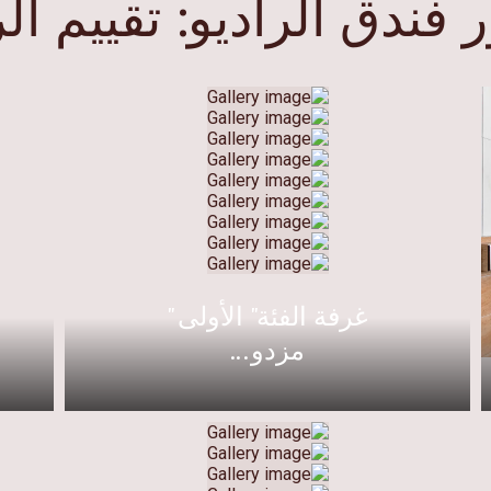
ندق الراديو: تقييم الر
غرفة الفئة" الأولى "
مزدو...